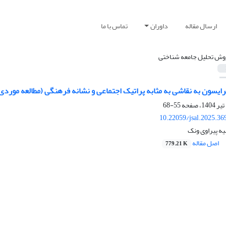
ارسال مقاله
داوران
تماس با ما
وش تحلیل جامعه شناختی
به نقاشی به مثابه پراتیک اجتماعی و نشانه فرهنگی (مطالعه موردی: ۵ نمونه از نقاشی های علی اکبر صادق
55-68
10.22059/jsal.2025.3
ه پیراوی ونک
اصل مقاله
779.21 K