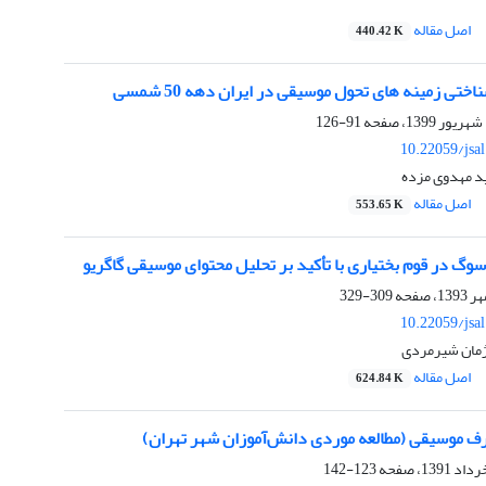
اصل مقاله
440.42 K
تی زمینه های تحول موسیقی در ایران دهه 50 شمسی
91-126
10.22059/jsa
د مهدوی مزده
اصل مقاله
553.65 K
گ در قوم بختیاری با تأکید بر تحلیل محتوای موسیقی گاگریو
309-329
10.22059/jsa
مان شیرمردی
اصل مقاله
624.84 K
ف موسیقی (مطالعه موردی دانش‌آموزان شهر تهران)
123-142