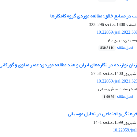
ت در صنایع خلاق: مطالعه موردی گروه کامکارها
296-323
10.22059/jsal.2022.3
ودی، مهری بهار
اصل مقاله
830.51 K
زنان نوازنده در نگاره‌های ایران و هند مطالعه موردی: عصر صفوی و گورکانی
31-57
10.22059/jsal.2021.3
هانیه رضایت بخش رضایی
اصل مقاله
1.09 M
رهنگی و اجتماعی در تحلیل موسیقی
1-14
10.22059/jsa