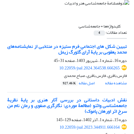
کلیدواژه‌ها =
جامعه‌شناسی
تعداد مقالات:
4
تبیین شکل های اجتماعیِ فرم ستیزه در منتخبی از نمایشنامه‌های
محمد یعقوبی بر پایۀ آرای گئورگ زیمل
دوره 16، شماره 1، شهریور 1403، صفحه
31-45
10.22059/jsal.2024.364538.666265
فارِس باقری، فارس باقری، صباح محمدی
مشاهده مقاله
اصل مقاله
927.46 K
نقش ادبیات داستانی در بررسی آثار هنری بر پایۀ نظریۀ
جامعه‌شناسی واثنو (مطالعۀ موردی: نگارگری صفوی و رمان نام من
سرخ اثر اورهان پاموک)
دوره 15، شماره 1، آذر 1402، صفحه
129-145
10.22059/jsal.2023.344911.666164