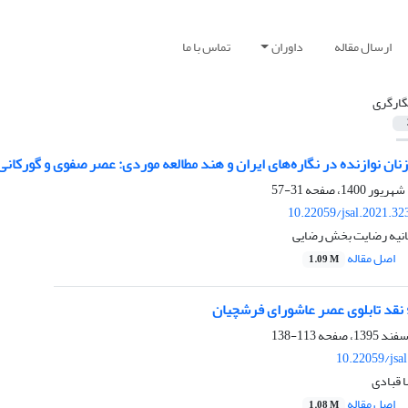
ارسال مقاله
داوران
تماس با ما
گارگری
زنان نوازنده در نگاره‌های ایران و هند مطالعه موردی: عصر صفوی و گورکانی
31-57
10.22059/jsal.2021.3
هانیه رضایت بخش رضایی
اصل مقاله
1.09 M
؛ نقد تابلوی عصر عاشورای فرشچیان
113-138
10.22059/jsa
ا قبادی
اصل مقاله
1.08 M