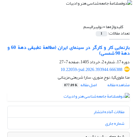
کلیدواژه‌ها =
نولیبرالیسم
تعداد مقالات:
1
بازنمایی کار و کارگر در سینمای ایران (مطالعة تطبیقی دهة 60 و
دهة 90 شمسی)
دوره 17، شماره 2، خرداد 1405، صفحه
7-27
10.22059/jsal.2026.393944.666388
منا علوی‌کیا، نوح منوری، سارا شریعتی مزینانی
مشاهده مقاله
اصل مقاله
877.09 K
مقالات آماده انتشار
شماره جاری
شماره‌های پیشین نشریه