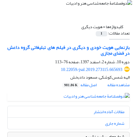
کلیدواژه‌ها =
هویت دیگری
تعداد مقالات:
1
بازنمایی هویت خودی و دیگری در فیلم های تبلیغاتی گروه داعش
در فضای مجازی
دوره 10، شماره 2، اسفند 1397، صفحه
76-113
10.22059/jsal.2019.273115.665693
الهه شمس کوشکی، مسعود دادبخش
مشاهده مقاله
اصل مقاله
981.86 K
مقالات آماده انتشار
شماره جاری
شماره‌های پیشین نشریه