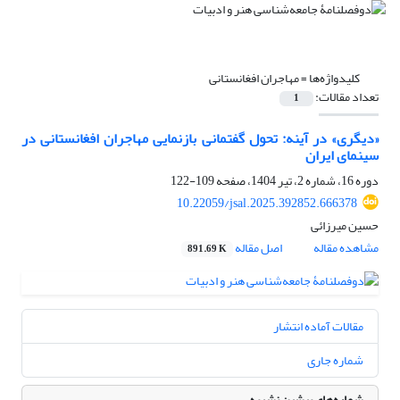
کلیدواژه‌ها =
مهاجران افغانستانی
تعداد مقالات:
1
«دیگری» در آینه: تحول گفتمانی بازنمایی مهاجران افغانستانی در
سینمای ایران
دوره 16، شماره 2، تیر 1404، صفحه
109-122
10.22059/jsal.2025.392852.666378
حسین میرزائی
مشاهده مقاله
اصل مقاله
891.69 K
مقالات آماده انتشار
شماره جاری
شماره‌های پیشین نشریه