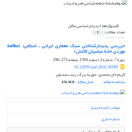
کلیدواژه‌ها =
پدیدار‌شناسی مکان
تعداد مقالات:
1
•بررسی پدیدارشناختی سبک معماری ایرانی ـ اسلامی؛ (مطالعة
موردی خانة عباسیان کاشان)
دوره 7، شماره 2، اسفند 1394، صفحه
273-296
10.22059/jsal.2016.58189
کریم خان محمدی، حوریه بزرگ، زینب صدیقی
مشاهده مقاله
اصل مقاله
636.48 K
مقالات آماده انتشار
شماره جاری
شماره‌های پیشین نشریه