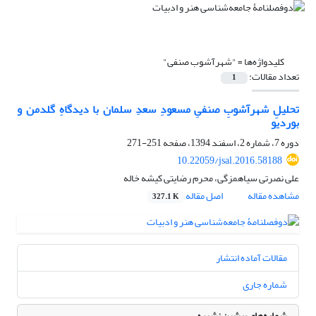
کلیدواژه‌ها =
"شهرآشوب صنفی"
تعداد مقالات:
1
تحلیلِ شهرآشوبِ صنفیِ مسعودِ سعدِ سلمان با دیدگاهِ گلدمن و
بوردیو
دوره 7، شماره 2، اسفند 1394، صفحه
251-271
10.22059/jsal.2016.58188
علی نصرتی سیاهمزگی، محرم رضایتی کیشه خاله
مشاهده مقاله
اصل مقاله
327.1 K
مقالات آماده انتشار
شماره جاری
شماره‌های پیشین نشریه