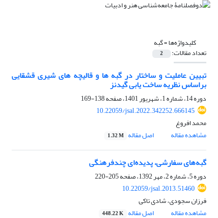
کلیدواژه‌ها =
گبه
تعداد مقالات:
2
تبیین عاملیت و ساختار در گبه ها و قالیچه های شیری قشقایی
براساس نظریه ساخت یابی گیدنز
دوره 14، شماره 1، شهریور 1401، صفحه
138-169
10.22059/jsal.2022.342252.666145
محمد افروغ
مشاهده مقاله
اصل مقاله
1.32 M
گبه‌های سفارشی، پدیده‌ای چندفرهنگی
دوره 5، شماره 2، مهر 1392، صفحه
205-220
10.22059/jsal.2013.51460
فرزان سجودی، شادی تاکی
مشاهده مقاله
اصل مقاله
448.22 K