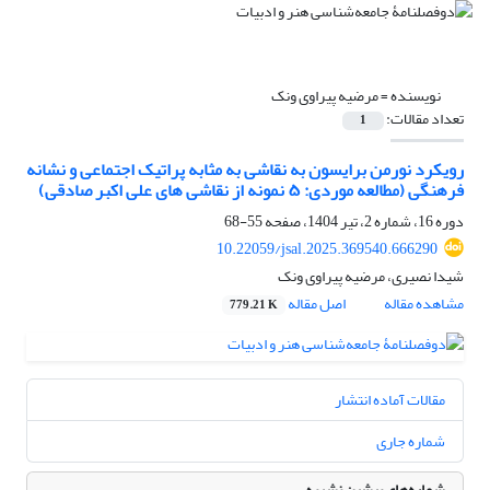
نویسنده =
مرضیه پیراوی ونک
تعداد مقالات:
1
رویکرد نورمن برایسون به نقاشی به مثابه پراتیک اجتماعی و نشانه
فرهنگی (مطالعه موردی: ۵ نمونه از نقاشی های علی اکبر صادقی)
دوره 16، شماره 2، تیر 1404، صفحه
55-68
10.22059/jsal.2025.369540.666290
شیدا نصیری، مرضیه پیراوی ونک
مشاهده مقاله
اصل مقاله
779.21 K
مقالات آماده انتشار
شماره جاری
شماره‌های پیشین نشریه