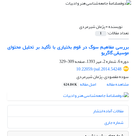
نویسنده =
پژمان شیرمردی
تعداد مقالات:
1
بررسی مفاهیم سوگ در قوم بختیاری با تأکید بر تحلیل محتوای
موسیقی گاگریو
دوره 6، شماره 2، مهر 1393، صفحه
309-329
10.22059/jsal.2014.54248
سوده مقصودی، پژمان شیرمردی
مشاهده مقاله
اصل مقاله
624.84 K
مقالات آماده انتشار
شماره جاری
شماره‌های پیشین نشریه