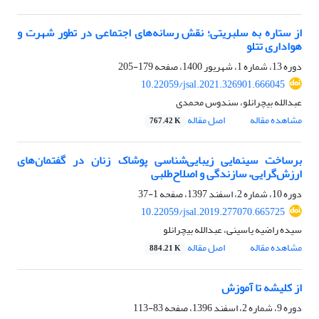
از ستاره به سلبریتی؛ نقش رسانه‌های اجتماعی در تطور شهرت و
هواداری تتلو
دوره 13، شماره 1، شهریور 1400، صفحه
179-205
10.22059/jsal.2021.326901.666045
عبدالله بیچرانلو، سندوس محمدی
مشاهده مقاله
اصل مقاله
767.42 K
برساخت سینمایی زیبایی‌شناسی پوشاک زنان در گفتمان‌های
ارزش‌گرایی، سازندگی و اصلاح‌طلبی
دوره 10، شماره 2، اسفند 1397، صفحه
1-37
10.22059/jsal.2019.277070.665725
سیده راضیه یاسینی، عبدالله بیچرانلو
مشاهده مقاله
اصل مقاله
884.21 K
از کلیشه تا آموزش
دوره 9، شماره 2، اسفند 1396، صفحه
83-113