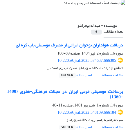
نویسنده =
عبداله بیچرانلو
تعداد مقالات:
6
دریافت هواداران نوجوان ایرانی از مصرف موسیقی پاپ کره ای
دوره 16، شماره 2، تیر 1404، صفحه
89-108
10.22059/jsal.2025.374637.666305
اعظم راودراد، عبداله بیچرانلو، متین عزیزی همدانی
مشاهده مقاله
اصل مقاله
890.94 K
برساخت موسیقی قومی ایران در مجلات فرهنگی-هنری (1400
-1360)
دوره 14، شماره 1، شهریور 1401، صفحه
11-40
10.22059/jsal.2022.348109.666184
سیده راضیه یاسینی، عبدالله بیچرانلو
مشاهده مقاله
اصل مقاله
585.11 K