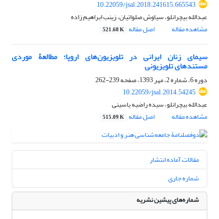
10.22059/jsal.2018.241615.665543
عبدالله بیچرانلو، سیاوش صلواتیان، زینب ابراهیم زاده
مشاهده مقاله
اصل مقاله
521.68 K
سیمای زنان ایرانی در تلویزیون‌های اروپا؛ مطالعۀ موردی
مستندهای تلویزیونی
دوره 6، شماره 2، مهر 1393، صفحه
239-262
10.22059/jsal.2014.54245
عبدالله بیچرانلو، سیده راضیه یاسینی
مشاهده مقاله
اصل مقاله
515.09 K
مقالات آماده انتشار
شماره جاری
شماره‌های پیشین نشریه