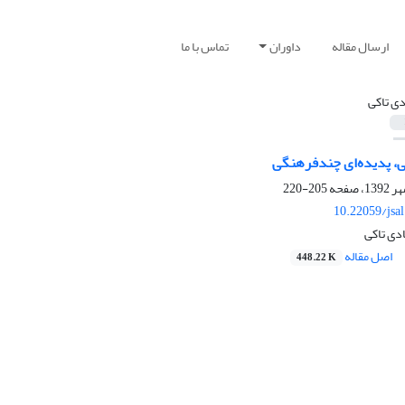
ارسال مقاله
داوران
تماس با ما
ی تاکی
، پدیده‌ای چندفرهنگی
205-220
10.22059/jsa
دی تاکی
اصل مقاله
448.22 K